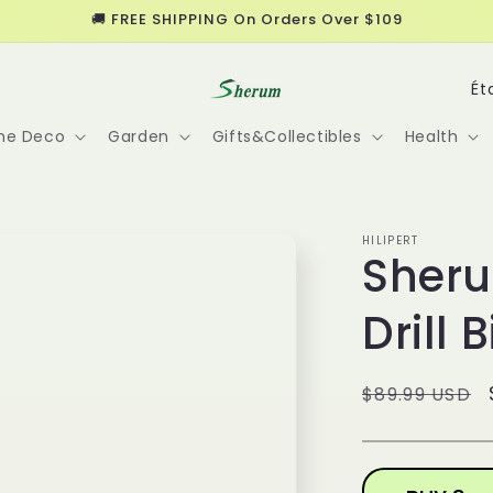
🚚 FREE SHIPPING On Orders Over $109
P
a
me Deco
Garden
Gifts&Collectibles
Health
y
s
/
HILIPERT
r
Sheru
é
Drill B
g
i
o
Prix
$89.99 USD
n
habituel