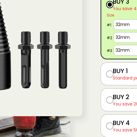
BUY 3
You save 
Size
#
1
#
2
#
3
BUY 1
Standard p
BUY 2
You save 
BUY 4
You save 