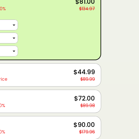
$81.00
40%
$134.97
$44.99
rice
$89.99
$72.00
20%
$89.98
$90.00
50%
$179.96