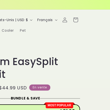
L
Connexion
Panier
États-Unis | USD $
Français
a
Cooler
Pet
n
g
u
e
m EasySplit
it
Prix
$44.99 USD
En vente
promotionnel
BUNDLE & SAVE
MOST POPULAR