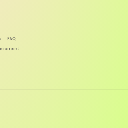
e
FAQ
oursement