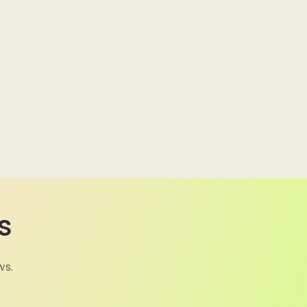
s
ws.